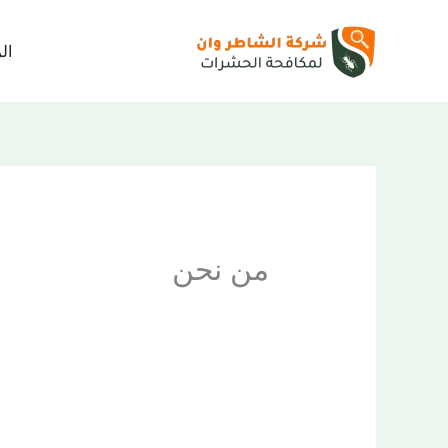
خطي
لى
ال
لمحتوى
من نحن