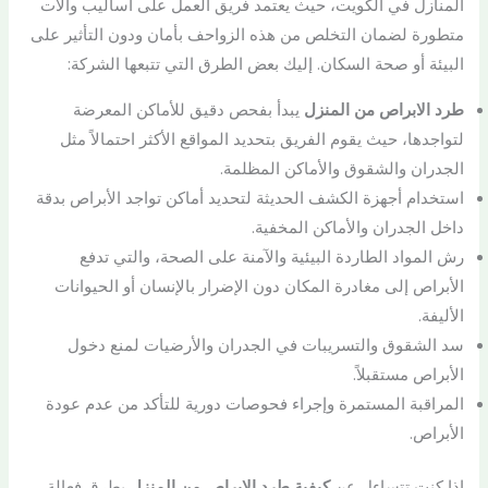
المنازل في الكويت، حيث يعتمد فريق العمل على أساليب وآلات
متطورة لضمان التخلص من هذه الزواحف بأمان ودون التأثير على
البيئة أو صحة السكان. إليك بعض الطرق التي تتبعها الشركة:
طرد الابراص من المنزل
يبدأ بفحص دقيق للأماكن المعرضة
لتواجدها، حيث يقوم الفريق بتحديد المواقع الأكثر احتمالاً مثل
الجدران والشقوق والأماكن المظلمة.
استخدام أجهزة الكشف الحديثة لتحديد أماكن تواجد الأبراص بدقة
داخل الجدران والأماكن المخفية.
رش المواد الطاردة البيئية والآمنة على الصحة، والتي تدفع
الأبراص إلى مغادرة المكان دون الإضرار بالإنسان أو الحيوانات
الأليفة.
سد الشقوق والتسريبات في الجدران والأرضيات لمنع دخول
الأبراص مستقبلاً.
المراقبة المستمرة وإجراء فحوصات دورية للتأكد من عدم عودة
الأبراص.
إذا كنت تتساءل عن
كيفية طرد الابراص من المنزل
بطرق فعالة،